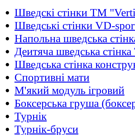
Шведскі стінки TM "Verti
Шведські стінки VD-spor
Напольна шведська стінк
Деитяча шведська стінка
Шведська стінка констру
Спортивні мати
М'який модуль ігровий
Боксерська груша (боксе
Турнік
Турнік-бруси