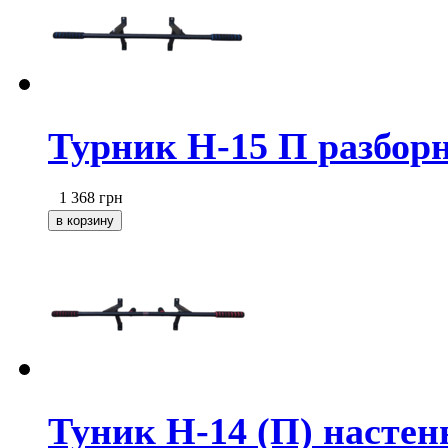
Турник Н-15 П разбор
1 368
грн
Туник Н-14 (П) насте