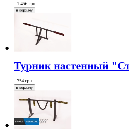
1 456
грн
Турник настенный "Ст
754
грн