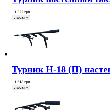
1 377
грн
Турник Н-18 (П) наст
1 618
грн