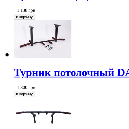
1 138
грн
Турник потолочный DA
1 300
грн