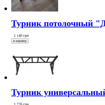
Турник потолочный "
1 140
грн
Турник универсальный
1 776
грн