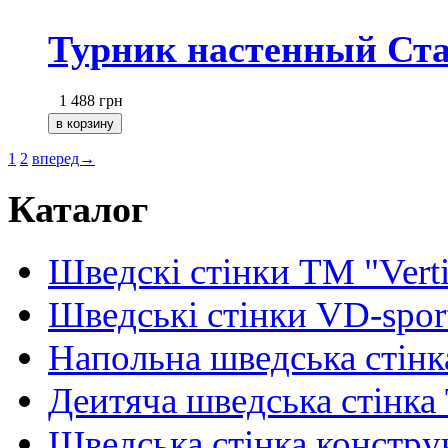
Турник настенный Стар
1 488
грн
1
2
вперед→
Каталог
Шведскі стінки TM "Verti
Шведські стінки VD-spor
Напольна шведська стінк
Деитяча шведська стінка
Шведська стінка констру