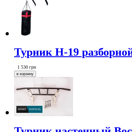
Турник Н-19 разборно
1 530
грн
Турник настенный Восх