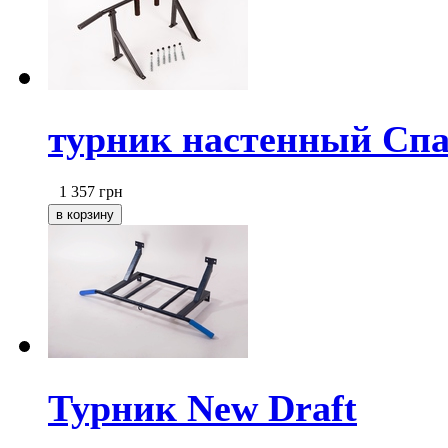
турник настенный Спар
1 357
грн
Турник New Draft