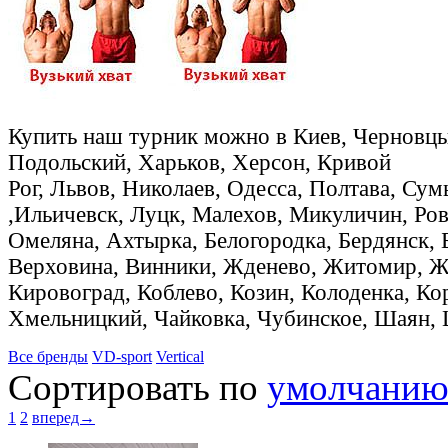
Купить наш турник можно в Киев, Черновцы
Подольский, Харьков, Херсон, Кривой
Рог, Львов, Николаев, Одесса, Полтава, Су
,Ильичевск, Луцк, Малехов, Микуличин, Ров
Омеляна, Ахтырка, Белогородка, Бердянск, 
Верховина, Винники, Жденево, Житомир, Жо
Кировоград, Коблево, Козин, Колоденка, Ко
Хмельницкий, Чайковка, Чубинское, Шаян,
Все бренды
VD-sport
Vertical
Сортировать по
умолчани
1
2
вперед→