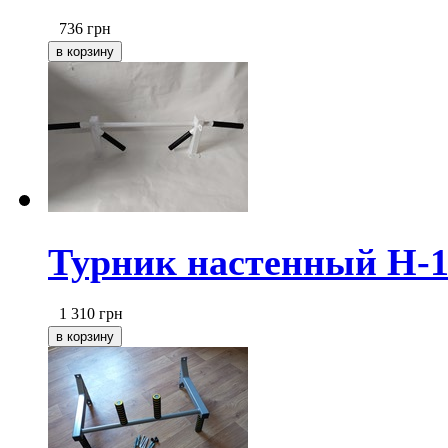
736
грн
Турник настенный Н-1
1 310
грн