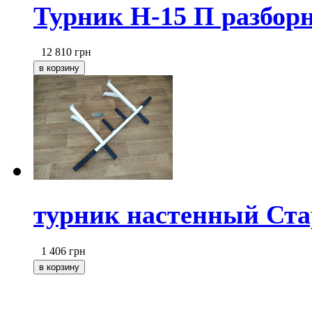
Турник Н-15 П разборн
12 810
грн
турник настенный Ста
1 406
грн