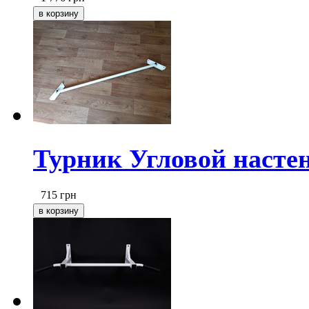
Турник Угловой насте
715
грн