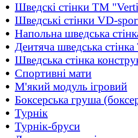
Шведскі стінки TM "Verti
Шведські стінки VD-spor
Напольна шведська стінк
Деитяча шведська стінка
Шведська стінка констру
Спортивні мати
М'який модуль ігровий
Боксерська груша (боксе
Турнік
Турнік-бруси