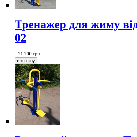
Тренажер для жиму від
02
21 700
грн