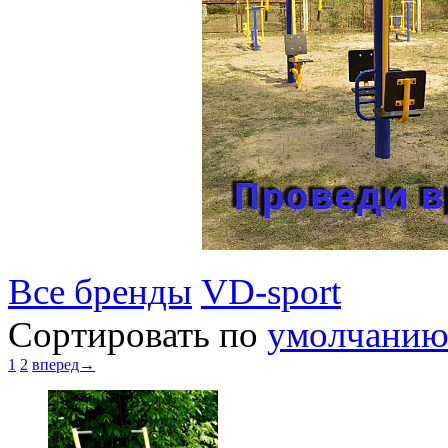
Все бренды
VD-sport
Сортировать по
умолчани
1
2
вперед→