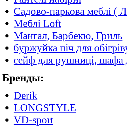
Садово-паркова меблі ( Л
Меблі Loft
Мангал, Барбекю, Гриль
буржуйка піч для обігрів
сейф для рушниці, шафа 
Бренды:
Derik
LONGSTYLE
VD-sport