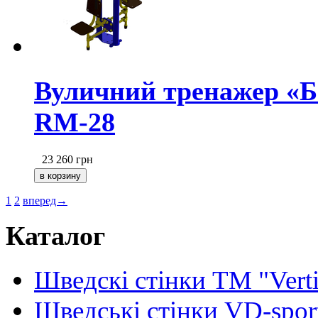
Вуличний тренажер «Б
RM-28
23 260
грн
1
2
вперед→
Каталог
Шведскі стінки TM "Verti
Шведські стінки VD-spor