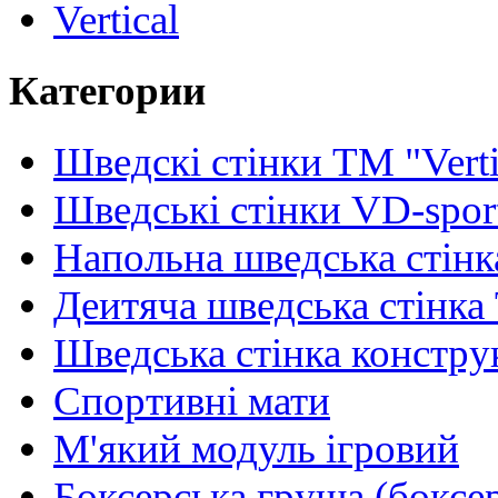
Vertical
Категории
Шведскі стінки TM "Verti
Шведські стінки VD-spor
Напольна шведська стінк
Деитяча шведська стінка
Шведська стінка констру
Спортивні мати
М'який модуль ігровий
Боксерська груша (боксе