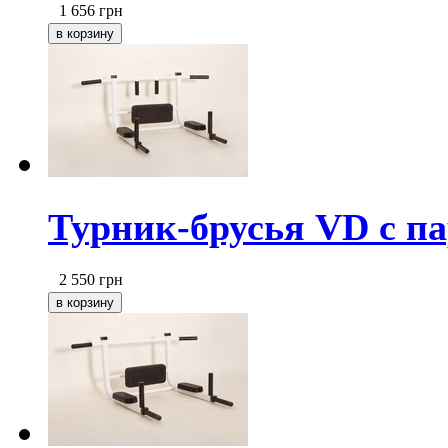
1 656
грн
Турник-брусья VD с п
2 550
грн