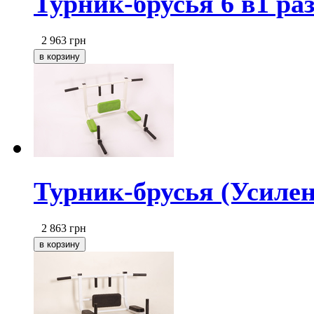
Турник-брусья 6 в1 раз
2 963
грн
Турник-брусья (Усилен
2 863
грн