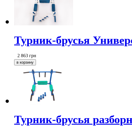
Турник-брусья Универ
2 863
грн
Турник-брусья разборн