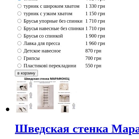
турник с широким хватом
1 330
грн
турник с узким хватом
1 150
грн
Брусья упорные без спинки
1 710
грн
Брусья навесные без спинки
1 710
грн
Брусья со спинкой
1 900
грн
Лавка для пресса
1 960
грн
Детское навесное
870
грн
Грипсы
700
грн
Пластикові перекладини
550
грн
Шведская стенка Мара