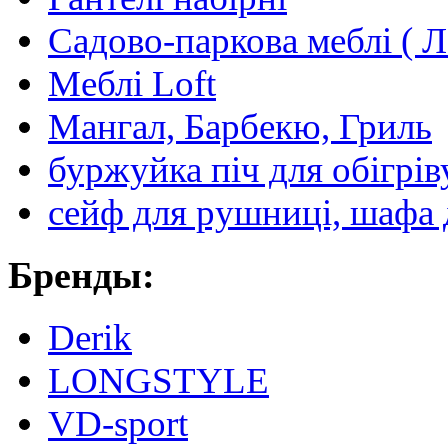
Садово-паркова меблі ( Л
Меблі Loft
Мангал, Барбекю, Гриль
буржуйка піч для обігрів
сейф для рушниці, шафа 
Бренды:
Derik
LONGSTYLE
VD-sport