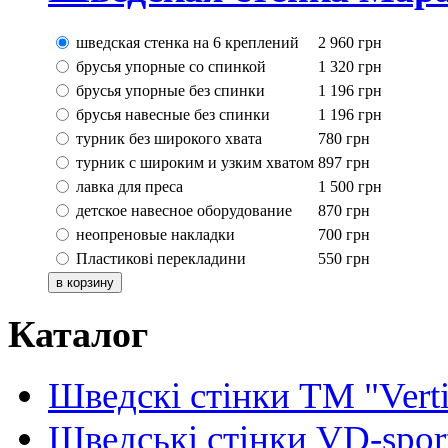
шведская стенка на 6 креплений
2 960
грн
брусья упорные со спинкой
1 320
грн
брусья упорные без спинки
1 196
грн
брусья навесные без спинки
1 196
грн
турник без широкого хвата
780
грн
турник с широким и узким хватом
897
грн
лавка для преса
1 500
грн
детское навесное оборудование
870
грн
неопреновые накладки
700
грн
Пластикові перекладини
550
грн
Каталог
Шведскі стінки TM "Verti
Шведські стінки VD-spor