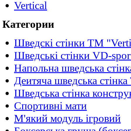
Vertical
Категории
Шведскі стінки TM "Verti
Шведські стінки VD-spor
Напольна шведська стінк
Деитяча шведська стінка
Шведська стінка констру
Спортивні мати
М'який модуль ігровий
Боксерська груша (боксе