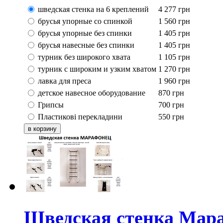
шведская стенка на 6 креплений
4 277
грн
брусья упорные со спинкой
1 560
грн
брусья упорные без спинки
1 405
грн
брусья навесные без спинки
1 405
грн
турник без широкого хвата
1 105
грн
турник с широким и узким хватом
1 270
грн
лавка для преса
1 960
грн
детское навесное оборудование
870
грн
Грипсы
700
грн
Пластикові перекладини
550
грн
Шведская стенка Мар