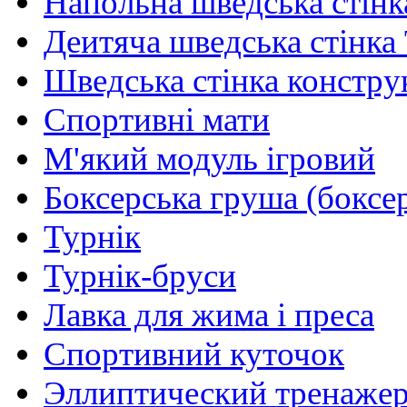
Напольна шведська стінк
Деитяча шведська стінка
Шведська стінка констру
Спортивні мати
М'який модуль ігровий
Боксерська груша (боксе
Турнік
Турнік-бруси
Лавка для жима і преса
Спортивний куточок
Эллиптический тренаже