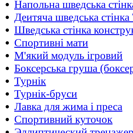
Напольна шведська стінк
Деитяча шведська стінка
Шведська стінка констру
Спортивні мати
М'який модуль ігровий
Боксерська груша (боксе
Турнік
Турнік-бруси
Лавка для жима і преса
Спортивний куточок
Эллиптический тренаже