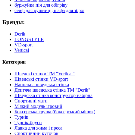
буржуйка піч для обігріву
сейф для рушниці, шафа для зброї
Бренды:
Derik
LONGSTYLE
VD-sport
Vertical
Категории
Шведскі стінки TM "Vertical"
Шведські стінки VD-sport
Напольна шведська стінка
Деитяча шведська стінка TM "Derik"
Шведська стінка конструктор набірна
Спортивні мати
М'який модуль ігровий
Боксерська груша (боксерський мішок)
Турнік
Турнік-бруси
Лавка для жима і преса
Спортивний куточок