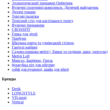
Эллиптический тренажер Орбитрек
Вуличні спортивні комплекси. Дитячий майданчик
Дитячі товари
Торгові палатки
Тенісний стіл для настільного тенісу
Вуличні тренажери
CROSSFIT
Горка для дітей
Трибуни
Шкільна парта та учнівський стілець
Гантелі набірні
Садово-паркова меблі ( Лавки та сидіння, арки, перголи)
Меблі Loft
Мангал, Барбекю, Гриль
буржуйка піч для обігріву
сейф для рушниці, шафа для зброї
Бренды
Derik
LONGSTYLE
VD-sport
Vertical