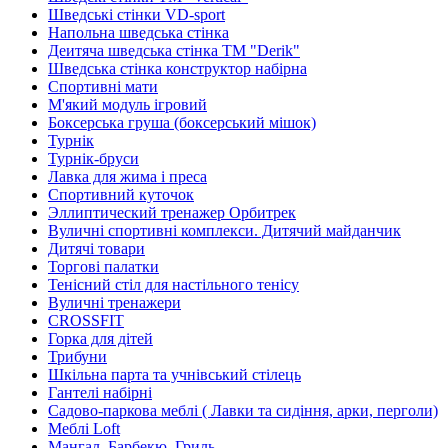
Шведські стінки VD-sport
Напольна шведська стінка
Деитяча шведська стінка TM "Derik"
Шведська стінка конструктор набірна
Спортивні мати
М'який модуль ігровий
Боксерська груша (боксерський мішок)
Турнік
Турнік-бруси
Лавка для жима і преса
Спортивний куточок
Эллиптический тренажер Орбитрек
Вуличні спортивні комплекси. Дитячий майданчик
Дитячі товари
Торгові палатки
Тенісний стіл для настільного тенісу
Вуличні тренажери
CROSSFIT
Горка для дітей
Трибуни
Шкільна парта та учнівський стілець
Гантелі набірні
Садово-паркова меблі ( Лавки та сидіння, арки, перголи)
Меблі Loft
Мангал, Барбекю, Гриль