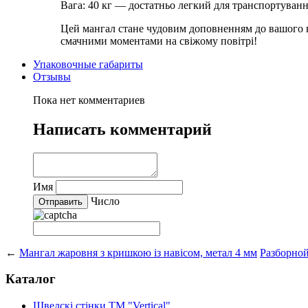
Вага:
40 кг — достатньо легкий для транспортуванн
Цей мангал стане чудовим доповненням до вашого ві
смачними моментами на свіжому повітрі!
Упаковочные габариты
Отзывы
Пока нет комментариев
Написать комментарий
Имя
Число
←
Мангал жаровня з кришкою із навісом, метал 4 мм
Разборно
Каталог
Шведскі стінки TM "Vertical"