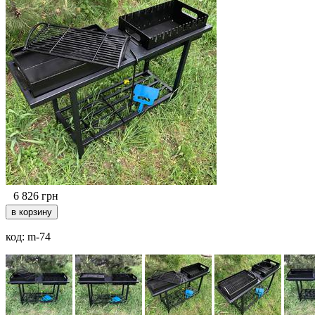
6 826
грн
код: m-74