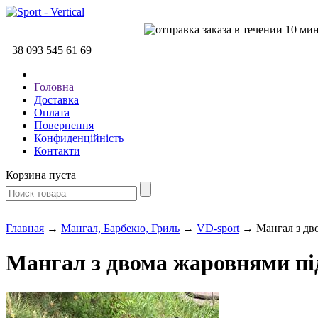
+38 093
545 61 69
Головна
Доставка
Оплата
Повернення
Конфиденційність
Контакти
Корзина пуста
Главная
→
Мангал, Барбекю, Гриль
→
VD-sport
→ Мангал з дво
Мангал з двома жаровнями пі