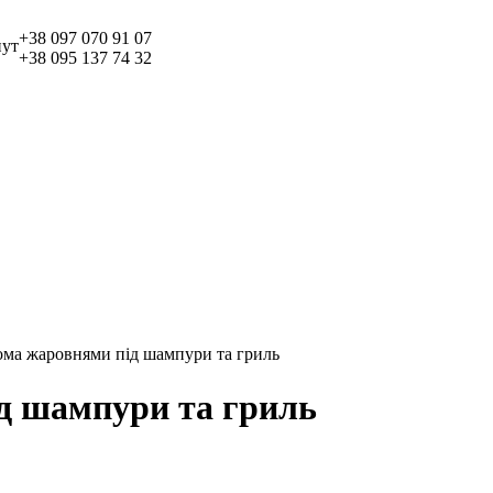
+38 097
070 91 07
+38 095
137 74 32
ма жаровнями під шампури та гриль
д шампури та гриль