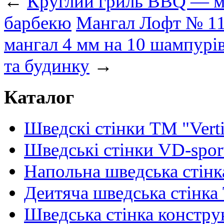
←
Круглий гриль BBQ — мі
барбекю
Мангал Лофт № 117
мангал 4 мм на 10 шампурів
та будинку
→
Каталог
Шведскі стінки TM "Verti
Шведські стінки VD-spor
Напольна шведська стінк
Деитяча шведська стінка
Шведська стінка констру