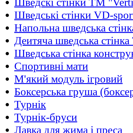
Шведскі стінки TM "Verti
Шведські стінки VD-spor
Напольна шведська стінк
Деитяча шведська стінка
Шведська стінка констру
Спортивні мати
М'який модуль ігровий
Боксерська груша (боксе
Турнік
Турнік-бруси
Лавка для жима і преса