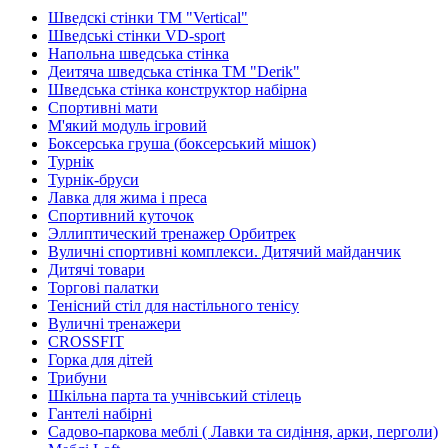
Шведскі стінки TM "Vertical"
Шведські стінки VD-sport
Напольна шведська стінка
Деитяча шведська стінка TM "Derik"
Шведська стінка конструктор набірна
Спортивні мати
М'який модуль ігровий
Боксерська груша (боксерський мішок)
Турнік
Турнік-бруси
Лавка для жима і преса
Спортивний куточок
Эллиптический тренажер Орбитрек
Вуличні спортивні комплекси. Дитячий майданчик
Дитячі товари
Торгові палатки
Тенісний стіл для настільного тенісу
Вуличні тренажери
CROSSFIT
Горка для дітей
Трибуни
Шкільна парта та учнівський стілець
Гантелі набірні
Садово-паркова меблі ( Лавки та сидіння, арки, перголи)