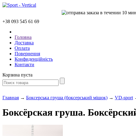
+38 093
545 61 69
Головна
Доставка
Оплата
Повернення
Конфиденційність
Контакти
Корзина пуста
Главная
→
Боксерська груша (боксерський мішок)
→
VD-sport
→
Боксёрская груша. Боксёрский 