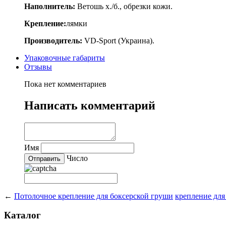
Наполнитель:
Ветошь х./б., обрезки кожи.
Крепление:
лямки
Производитель:
VD
-
Sport
(Украина).
Упаковочные габариты
Отзывы
Пока нет комментариев
Написать комментарий
Имя
Число
←
Потолочное крепление для боксерской груши
крепление для
Каталог