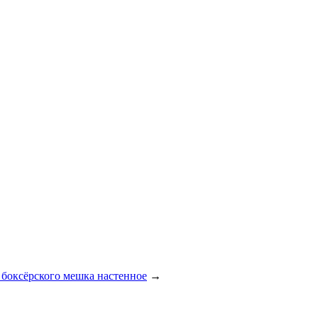
 боксёрского мешка настенное
→