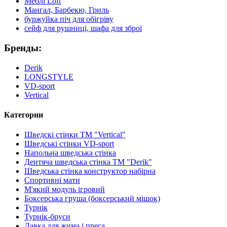
Меблі Loft
Мангал, Барбекю, Гриль
буржуйка піч для обігріву
сейф для рушниці, шафа для зброї
Бренды:
Derik
LONGSTYLE
VD-sport
Vertical
Категории
Шведскі стінки TM "Vertical"
Шведські стінки VD-sport
Напольна шведська стінка
Деитяча шведська стінка TM "Derik"
Шведська стінка конструктор набірна
Спортивні мати
М'який модуль ігровий
Боксерська груша (боксерський мішок)
Турнік
Турнік-бруси
Лавка для жима і преса