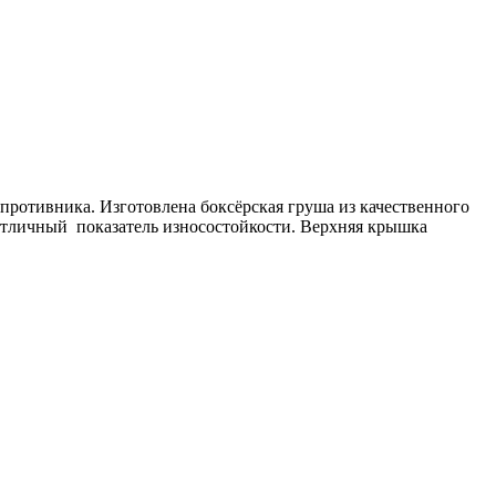
 противника
. Изготовлена боксёрская груша
из качественного
 Отличный показатель износостойкости. Верхняя крышка