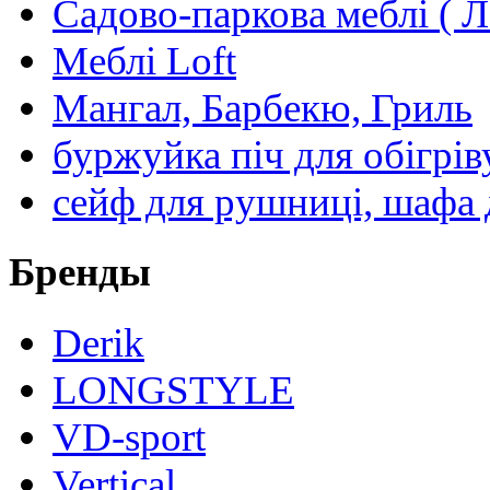
Садово-паркова меблі ( Л
Меблі Loft
Мангал, Барбекю, Гриль
буржуйка піч для обігрів
сейф для рушниці, шафа 
Бренды
Derik
LONGSTYLE
VD-sport
Vertical