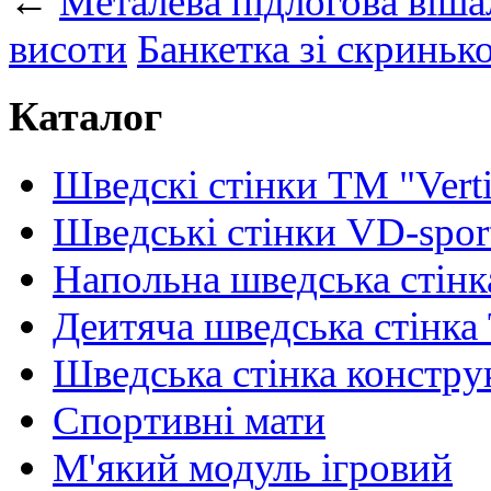
←
Металева підлогова віша
висоти
Банкетка зі скриньк
Каталог
Шведскі стінки TM "Verti
Шведські стінки VD-spor
Напольна шведська стінк
Деитяча шведська стінка
Шведська стінка констру
Спортивні мати
М'який модуль ігровий