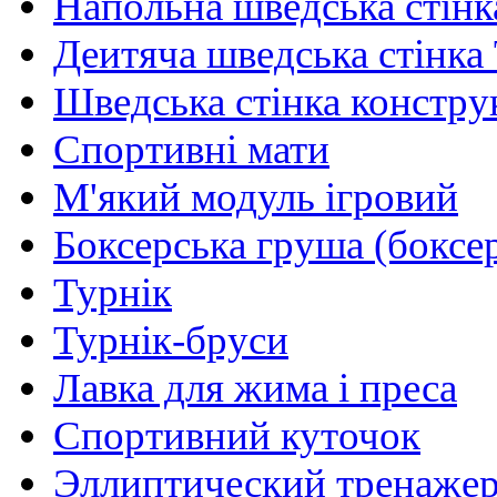
Напольна шведська стінк
Деитяча шведська стінка
Шведська стінка констру
Спортивні мати
М'який модуль ігровий
Боксерська груша (боксе
Турнік
Турнік-бруси
Лавка для жима і преса
Спортивний куточок
Эллиптический тренаже